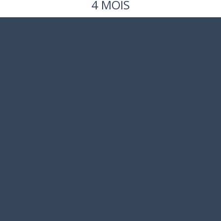
4 MOIS
Nous avons travaillé en
étroite collaboration
avec le client pour nous
assurer que la
rénovation de sa suite
principale correspondait
exactement à ce qu'il